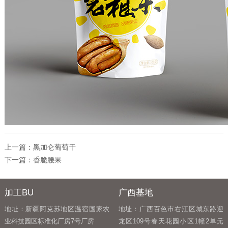
上一篇：
黑加仑葡萄干
下一篇：
香脆腰果
加工BU
广西基地
地址：新疆阿克苏地区温宿国家农
地址：广西百色市右江区城东路迎
业科技园区标准化厂房7号厂房
龙区109号春天花园小区1幢2单元