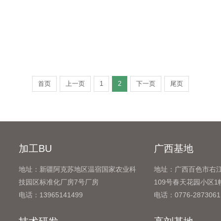
首页
上一页
1
2
下一页
尾页
加工BU
广西基地
地址：新疆阿克苏地区温宿国家农业科
地址：广西百色市右
技园区标准化厂房7号厂房
109号春天花园小区1幢
电话：13965141499
电话：0776-2873061