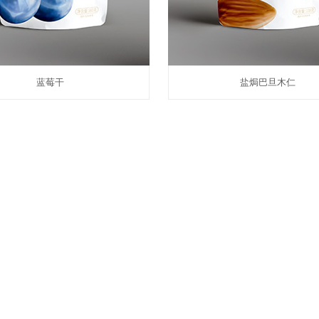
蓝莓干
盐焗巴旦木仁