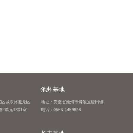
池州基地
江区城东路迎龙区
地址：安徽省池州市贵池区唐田镇
2单元1301室
电话：0566-4459698